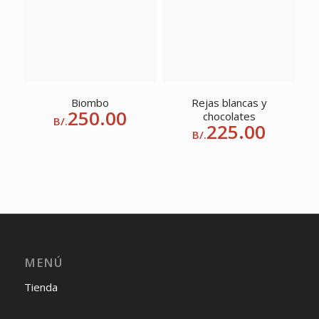
Biombo
Rejas blancas y
250.00
chocolates
B/.
225.00
B/.
MENÚ
Tienda