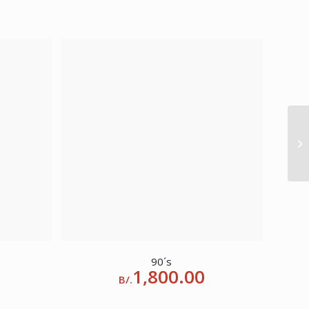
90´s
1,800.00
B/.