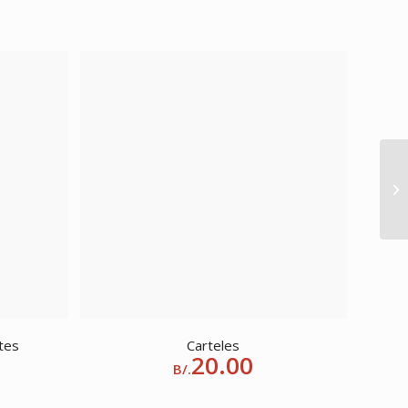
tes
Carteles
20.00
B/.