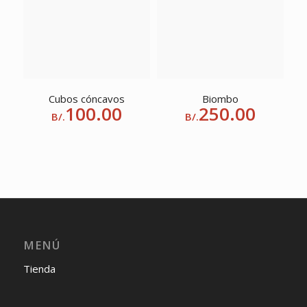
Cubos cóncavos
Biombo
100.00
250.00
B/.
B/.
MENÚ
Tienda