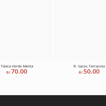
Túnica Verde Menta
R- Sacos Terracota
70.00
50.00
B/.
B/.