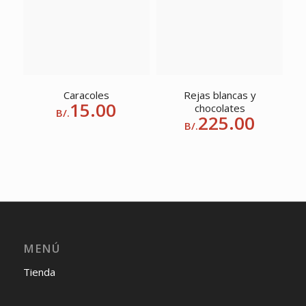
Caracoles
Rejas blancas y
15.00
chocolates
B/.
225.00
B/.
MENÚ
Tienda