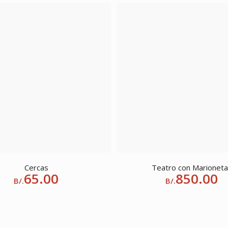
Cercas
Teatro con Marionet
65.00
850.00
B/.
B/.