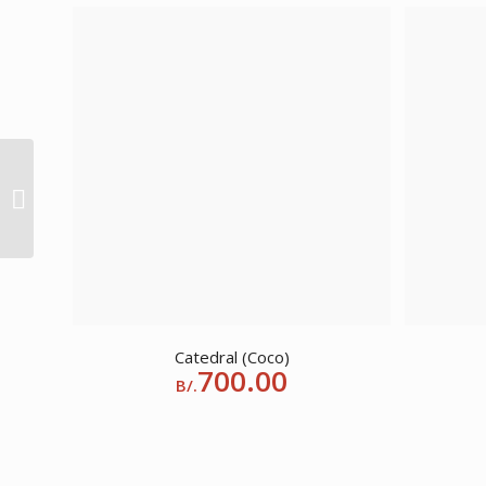
Paddington Bear
Catedral (Coco)
700.00
B/.