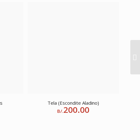
as
Tela (Escondite Aladino)
200.00
B/.