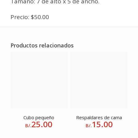
Tamaño: 7`de alto x 5`de ancho.
Precio: $50.00
Productos relacionados
Cubo pequeño
Respaldares de cama
25.00
15.00
B/.
B/.