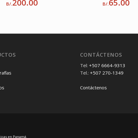
200.00
65.00
B/.
B/.
UCTOS
CONTÁCTENOS
Tel:
+507 6664-9313
afías
Tel.:
+507 270-1349
os
Contáctenos
sticas en Panamá.