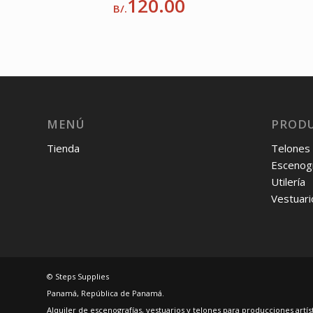
120.00
B/.
MENÚ
PROD
Tienda
Telones
Escenogr
Utilería
Vestuari
© Steps Supplies
Panamá, República de Panamá.
Alquiler de escenografías, vestuarios y telones para producciones artí